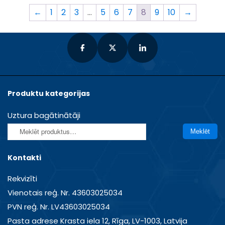
←
1
2
3
…
5
6
7
8
9
10
→
Produktu kategorijas
Uztura bagātinātāji
Meklēt:
Meklēt
Kontakti
Rekvizīti
Vienotais reģ. Nr. 43603025034
PVN reģ. Nr. LV43603025034
Pasta adrese Krasta iela 12, Rīga, LV-1003, Latvija