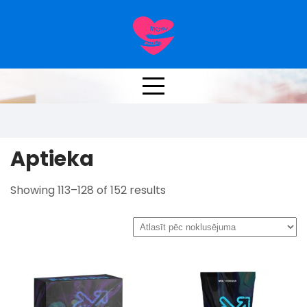
Skip
to
content
Aptieka
Aptieka
Showing 113–128 of 152 results