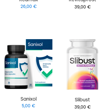
Original
Current
26,00
€
39,00
€
price
price
was:
is:
78,00 €.
39,00 €.
Sanixol
Slibust
5,00
€
Original
Current
39,00
€