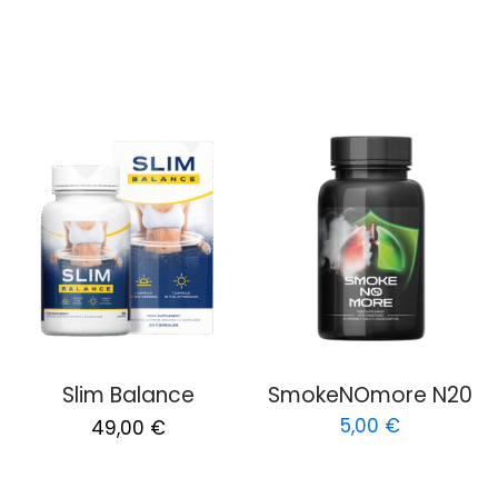
price
price
was:
is:
78,00 €.
39,00 €.
Slim Balance
SmokeNOmore N20
Original
Current
5,00
€
49,00
€
price
price
was:
is: