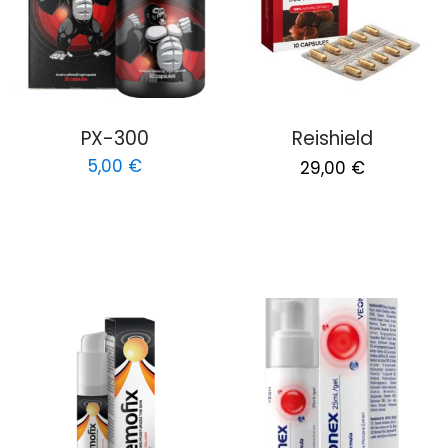
PX-300
Reishield
Original
Current
5,00
€
29,00
€
price
price
was:
is:
58,00 €.
29,00 €.