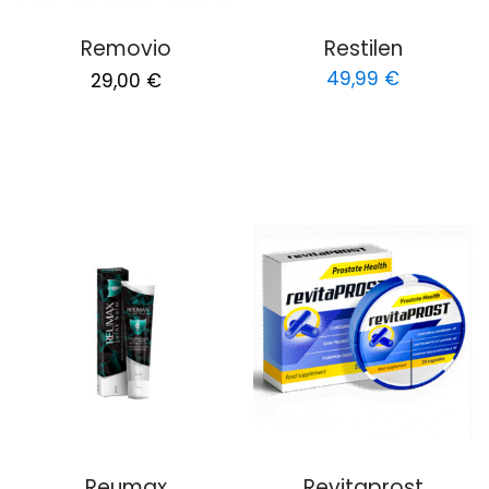
Removio
Restilen
Original
Current
49,99
€
29,00
€
price
price
was:
is:
58,00 €.
29,00 €.
Reumax
Revitaprost