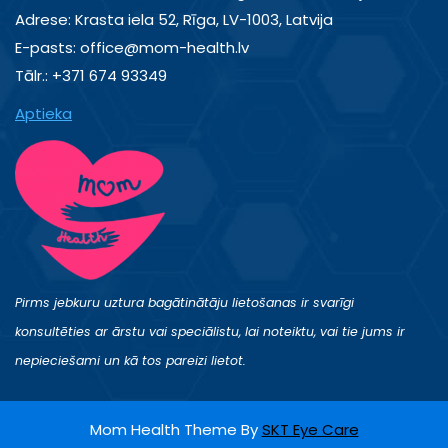
Adrese: Krasta iela 52, Rīga, LV-1003, Latvija
E-pasts: office@mom-health.lv
Tālr.: +371 674 93349
Aptieka
Pirms jebkuru uztura bagātinātāju lietošanas ir svarīgi
konsultēties ar ārstu vai speciālistu, lai noteiktu, vai tie jums ir
nepieciešami un kā tos pareizi lietot.
Mom Health Theme By
SKT Eye Care