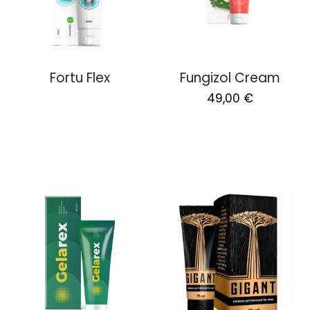
Fortu Flex
Fungizol Cream
Original
Current
49,00
€
price
price
was:
is:
98,00 €.
49,00 €.