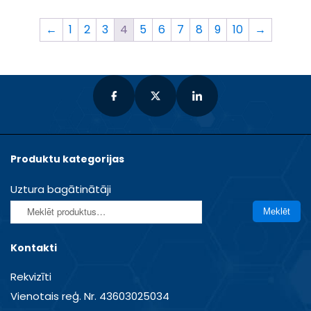
←
1
2
3
4
5
6
7
8
9
10
→
Produktu kategorijas
Uztura bagātinātāji
Meklēt:
Meklēt
Kontakti
Rekvizīti
Vienotais reģ. Nr. 43603025034