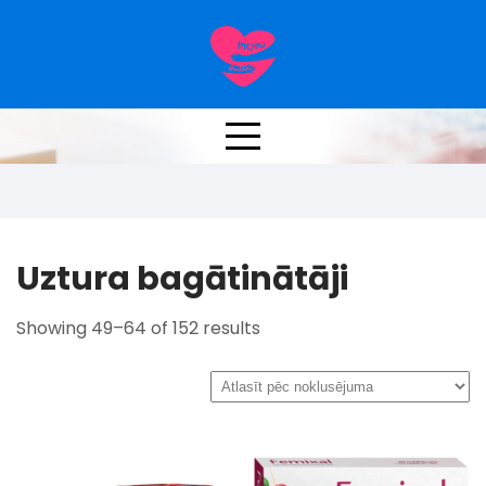
Skip
to
content
Kategorija:
Uztura bagātinātāji
Uztura bagātinātāji
Showing 49–64 of 152 results