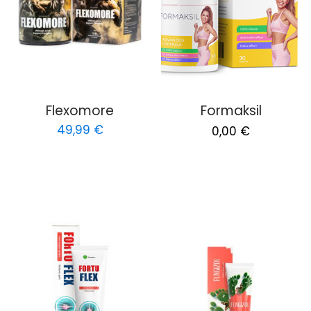
Flexomore
Formaksil
Original
Current
49,99
€
0,00
€
price
price
was:
is:
450,00 €.
0,00 €.