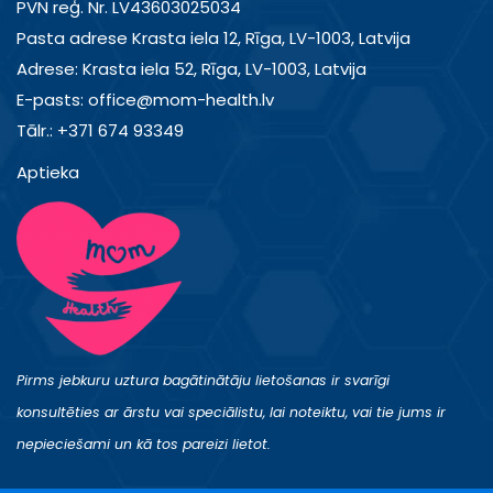
PVN reģ. Nr. LV43603025034
Pasta adrese Krasta iela 12, Rīga, LV-1003, Latvija
Adrese: Krasta iela 52, Rīga, LV-1003, Latvija
E-pasts: office@mom-health.lv
Tālr.: +371 674 93349
Aptieka
Pirms jebkuru uztura bagātinātāju lietošanas ir svarīgi
konsultēties ar ārstu vai speciālistu, lai noteiktu, vai tie jums ir
nepieciešami un kā tos pareizi lietot.