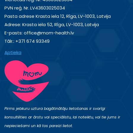
PVN reģ. Nr. LV43603025034
Pasta adrese Krasta iela 12, Rīga, LV-1003, Latvija
Adrese: Krasta iela 52, Rīga, LV-1003, Latvija
E-pasts: office@mom-health.lv
Tālr.: +371 674 93349
Aptieka
Pirms jebkuru uztura bagātinātāju lietošanas ir svarīgi
konsultēties ar ārstu vai speciālistu, lai noteiktu, vai tie jums ir
nepieciešami un kā tos pareizi lietot.