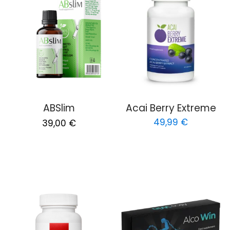
ABSlim
Acai Berry Extreme
Original
Current
49,99
€
39,00
€
price
price
was:
is:
78,00 €.
39,00 €.