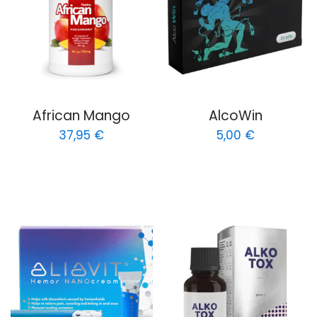
African Mango
AlcoWin
37,95
€
5,00
€