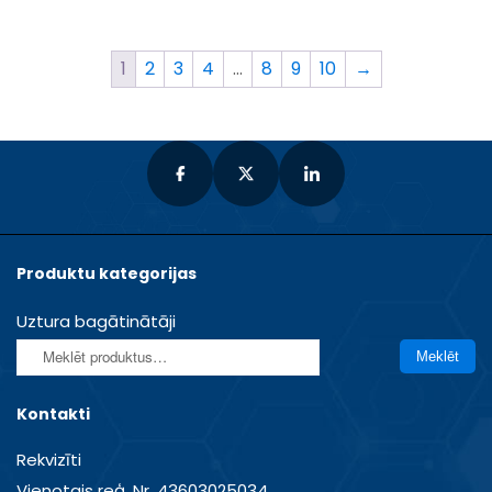
1
2
3
4
…
8
9
10
→
Produktu kategorijas
Uztura bagātinātāji
Meklēt:
Meklēt
Kontakti
Rekvizīti
Vienotais reģ. Nr. 43603025034