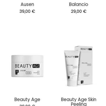
Ausen
Balancio
Original
Current
Original
Current
39,00
€
29,00
€
price
price
price
price
was:
is:
was:
is:
78,00 €.
39,00 €.
58,00 €.
29,00 €.
Beauty Age
Beauty Age Skin
Peeling
Original
Current