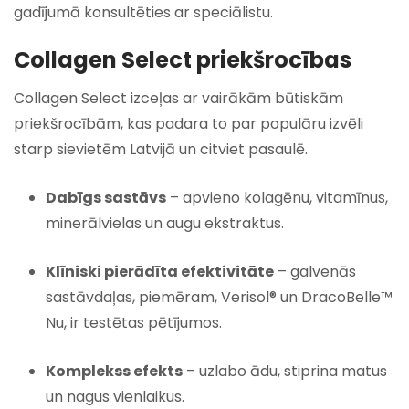
gadījumā konsultēties ar speciālistu.
Collagen Select priekšrocības
Collagen Select izceļas ar vairākām būtiskām
priekšrocībām, kas padara to par populāru izvēli
starp sievietēm Latvijā un citviet pasaulē.
Dabīgs sastāvs
– apvieno kolagēnu, vitamīnus,
minerālvielas un augu ekstraktus.
Klīniski pierādīta efektivitāte
– galvenās
sastāvdaļas, piemēram, Verisol® un DracoBelle™
Nu, ir testētas pētījumos.
Komplekss efekts
– uzlabo ādu, stiprina matus
un nagus vienlaikus.