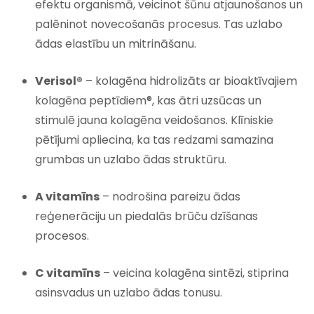
efektu organismā, veicinot šūnu atjaunošanos un
palēninot novecošanās procesus. Tas uzlabo
ādas elastību un mitrināšanu.
Verisol®
– kolagēna hidrolizāts ar bioaktīvajiem
kolagēna peptīdiem®, kas ātri uzsūcas un
stimulē jauna kolagēna veidošanos. Klīniskie
pētījumi apliecina, ka tas redzami samazina
grumbas un uzlabo ādas struktūru.
A vitamīns
– nodrošina pareizu ādas
reģenerāciju un piedalās brūču dzīšanas
procesos.
C vitamīns
– veicina kolagēna sintēzi, stiprina
asinsvadus un uzlabo ādas tonusu.