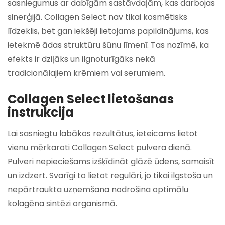
sasniegumus ar dabīgām sastāvdaļām, kas darbojas
sinerģijā. Collagen Select nav tikai kosmētisks
līdzeklis, bet gan iekšēji lietojams papildinājums, kas
ietekmē ādas struktūru šūnu līmenī. Tas nozīmē, ka
efekts ir dziļāks un ilgnoturīgāks nekā
tradicionālajiem krēmiem vai serumiem.
Collagen Select lietošanas
instrukcija
Lai sasniegtu labākos rezultātus, ieteicams lietot
vienu mērkaroti Collagen Select pulvera dienā.
Pulveri nepieciešams izšķīdināt glāzē ūdens, samaisīt
un izdzert. Svarīgi to lietot regulāri, jo tikai ilgstoša un
nepārtraukta uzņemšana nodrošina optimālu
kolagēna sintēzi organismā.