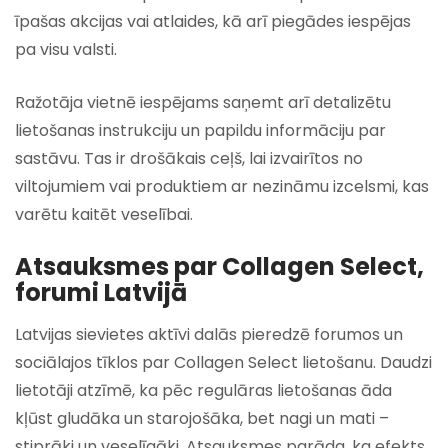
īpašas akcijas vai atlaides, kā arī piegādes iespējas
pa visu valsti.
Ražotāja vietnē iespējams saņemt arī detalizētu
lietošanas instrukciju un papildu informāciju par
sastāvu. Tas ir drošākais ceļš, lai izvairītos no
viltojumiem vai produktiem ar nezināmu izcelsmi, kas
varētu kaitēt veselībai.
Atsauksmes par Collagen Select,
forumi Latvijā
Latvijas sievietes aktīvi dalās pieredzē forumos un
sociālajos tīklos par Collagen Select lietošanu. Daudzi
lietotāji atzīmē, ka pēc regulāras lietošanas āda
kļūst gludāka un starojošāka, bet nagi un mati –
stiprāki un veselīgāki. Atsauksmes parāda, ka efekts