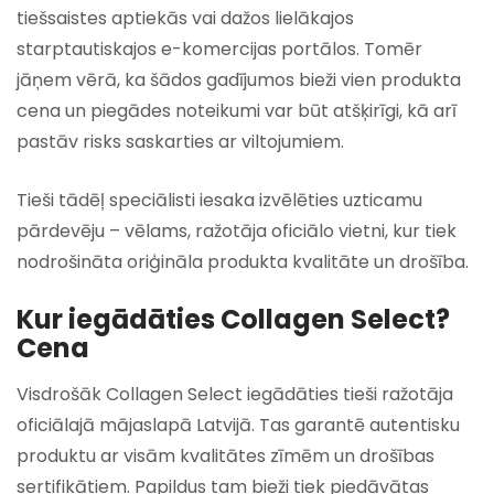
tiešsaistes aptiekās vai dažos lielākajos
starptautiskajos e-komercijas portālos. Tomēr
jāņem vērā, ka šādos gadījumos bieži vien produkta
cena un piegādes noteikumi var būt atšķirīgi, kā arī
pastāv risks saskarties ar viltojumiem.
Tieši tādēļ speciālisti iesaka izvēlēties uzticamu
pārdevēju – vēlams, ražotāja oficiālo vietni, kur tiek
nodrošināta oriģināla produkta kvalitāte un drošība.
Kur iegādāties Collagen Select?
Cena
Visdrošāk Collagen Select iegādāties tieši ražotāja
oficiālajā mājaslapā Latvijā. Tas garantē autentisku
produktu ar visām kvalitātes zīmēm un drošības
sertifikātiem. Papildus tam bieži tiek piedāvātas