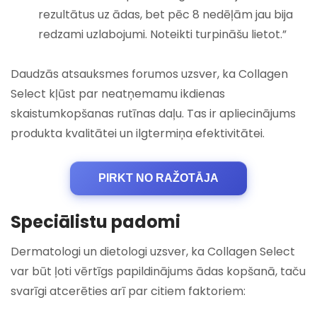
rezultātus uz ādas, bet pēc 8 nedēļām jau bija
redzami uzlabojumi. Noteikti turpināšu lietot.”
Daudzās atsauksmes forumos uzsver, ka Collagen
Select kļūst par neatņemamu ikdienas
skaistumkopšanas rutīnas daļu. Tas ir apliecinājums
produkta kvalitātei un ilgtermiņa efektivitātei.
PIRKT NO RAŽOTĀJA
Speciālistu padomi
Dermatologi un dietologi uzsver, ka Collagen Select
var būt ļoti vērtīgs papildinājums ādas kopšanā, taču
svarīgi atcerēties arī par citiem faktoriem: