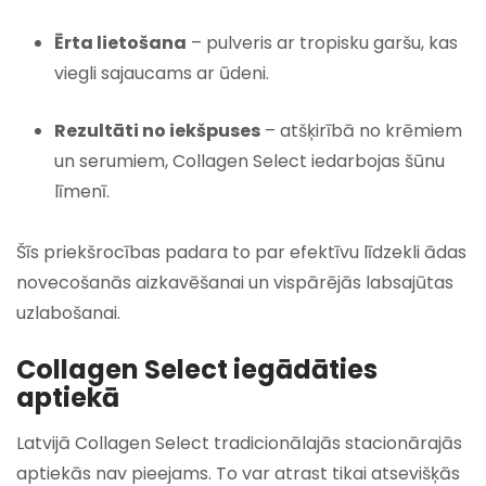
Ērta lietošana
– pulveris ar tropisku garšu, kas
viegli sajaucams ar ūdeni.
Rezultāti no iekšpuses
– atšķirībā no krēmiem
un serumiem, Collagen Select iedarbojas šūnu
līmenī.
Šīs priekšrocības padara to par efektīvu līdzekli ādas
novecošanās aizkavēšanai un vispārējās labsajūtas
uzlabošanai.
Collagen Select iegādāties
aptiekā
Latvijā Collagen Select tradicionālajās stacionārajās
aptiekās nav pieejams. To var atrast tikai atsevišķās