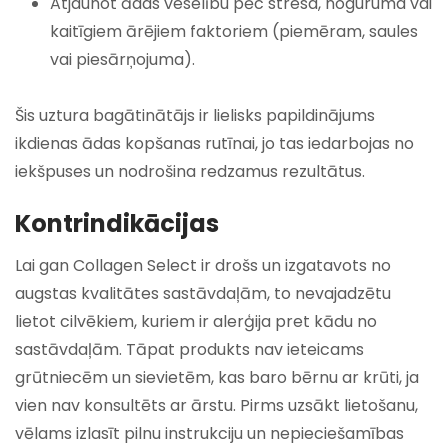
Atjaunot ādas veselību pēc stresa, noguruma vai
kaitīgiem ārējiem faktoriem (piemēram, saules
vai piesārņojuma).
Šis uztura bagātinātājs ir lielisks papildinājums
ikdienas ādas kopšanas rutīnai, jo tas iedarbojas no
iekšpuses un nodrošina redzamus rezultātus.
Kontrindikācijas
Lai gan Collagen Select ir drošs un izgatavots no
augstas kvalitātes sastāvdaļām, to nevajadzētu
lietot cilvēkiem, kuriem ir alerģija pret kādu no
sastāvdaļām. Tāpat produkts nav ieteicams
grūtniecēm un sievietēm, kas baro bērnu ar krūti, ja
vien nav konsultēts ar ārstu. Pirms uzsākt lietošanu,
vēlams izlasīt pilnu instrukciju un nepieciešamības