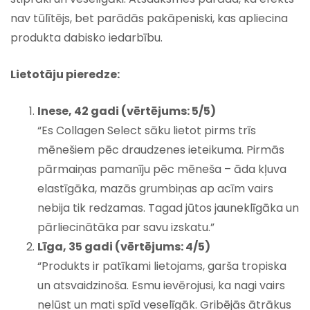
nav tūlītējs, bet parādās pakāpeniski, kas apliecina
produkta dabisko iedarbību.
Lietotāju pieredze:
Inese, 42 gadi (vērtējums: 5/5)
“Es Collagen Select sāku lietot pirms trīs
mēnešiem pēc draudzenes ieteikuma. Pirmās
pārmaiņas pamanīju pēc mēneša – āda kļuva
elastīgāka, mazās grumbiņas ap acīm vairs
nebija tik redzamas. Tagad jūtos jauneklīgāka un
pārliecinātāka par savu izskatu.”
Līga, 35 gadi (vērtējums: 4/5)
“Produkts ir patīkami lietojams, garša tropiska
un atsvaidzinoša. Esmu ievērojusi, ka nagi vairs
nelūst un mati spīd veselīgāk. Gribējās ātrākus