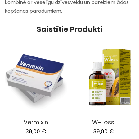
kombinē ar veselīgu dzīvesveidu un pareiziem ādas
kopšanas paradumiem.
Saistītie Produkti
Vermixin
W-Loss
Original
Current
Original
Current
39,00
€
39,00
€
price
price
price
price