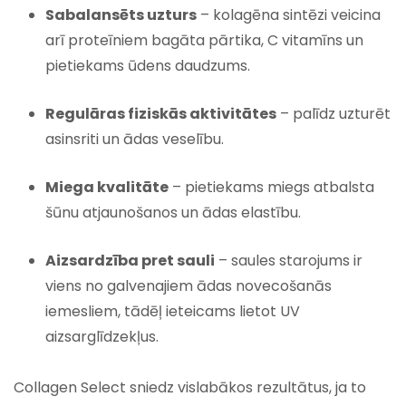
Sabalan­sēts uzturs
– kolagēna sintēzi veicina
arī proteīniem bagāta pārtika, C vitamīns un
pietiekams ūdens daudzums.
Regulāras fiziskās aktivitātes
– palīdz uzturēt
asinsriti un ādas veselību.
Miega kvalitāte
– pietiekams miegs atbalsta
šūnu atjaunošanos un ādas elastību.
Aizsardzība pret sauli
– saules starojums ir
viens no galvenajiem ādas novecošanās
iemesliem, tādēļ ieteicams lietot UV
aizsarglīdzekļus.
Collagen Select sniedz vislabākos rezultātus, ja to