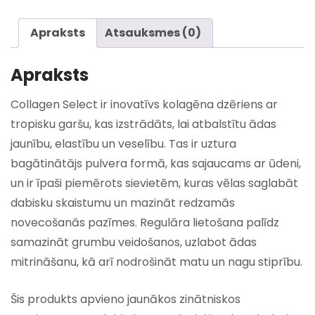
Apraksts
Atsauksmes (0)
Apraksts
Collagen Select ir inovatīvs kolagēna dzēriens ar
tropisku garšu, kas izstrādāts, lai atbalstītu ādas
jaunību, elastību un veselību. Tas ir uztura
bagātinātājs pulvera formā, kas sajaucams ar ūdeni,
un ir īpaši piemērots sievietēm, kuras vēlas saglabāt
dabisku skaistumu un mazināt redzamās
novecošanās pazīmes. Regulāra lietošana palīdz
samazināt grumbu veidošanos, uzlabot ādas
mitrināšanu, kā arī nodrošināt matu un nagu stiprību.
Šis produkts apvieno jaunākos zinātniskos