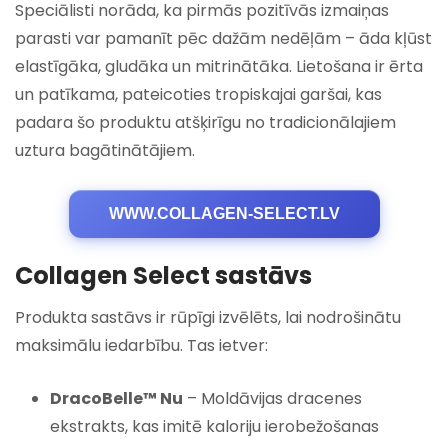
Speciālisti norāda, ka pirmās pozitīvās izmaiņas
parasti var pamanīt pēc dažām nedēļām – āda kļūst
elastīgāka, gludāka un mitrinātāka. Lietošana ir ērta
un patīkama, pateicoties tropiskajai garšai, kas
padara šo produktu atšķirīgu no tradicionālajiem
uztura bagātinātājiem.
WWW.COLLAGEN-SELECT.LV
Collagen Select sastāvs
Produkta sastāvs ir rūpīgi izvēlēts, lai nodrošinātu
maksimālu iedarbību. Tas ietver:
DracoBelle™ Nu
– Moldāvijas dracenes
ekstrakts, kas imitē kaloriju ierobežošanas