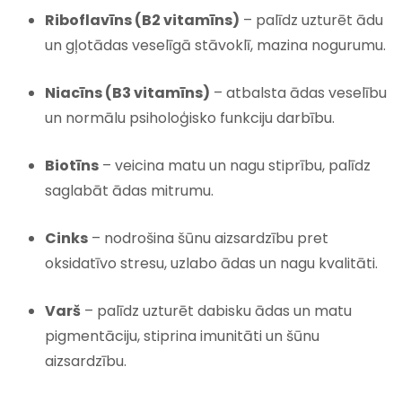
Riboflavīns (B2 vitamīns)
– palīdz uzturēt ādu
un gļotādas veselīgā stāvoklī, mazina nogurumu.
Niacīns (B3 vitamīns)
– atbalsta ādas veselību
un normālu psiholoģisko funkciju darbību.
Biotīns
– veicina matu un nagu stiprību, palīdz
saglabāt ādas mitrumu.
Cinks
– nodrošina šūnu aizsardzību pret
oksidatīvo stresu, uzlabo ādas un nagu kvalitāti.
Varš
– palīdz uzturēt dabisku ādas un matu
pigmentāciju, stiprina imunitāti un šūnu
aizsardzību.